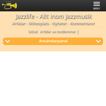
MENY
Jazzlife
- Allt inom jazzmusik
Artiklar - Mötesplats - Nyheter - Kommentarer
Sidval:
Artiklar av medlemmar
|
Användarpanel