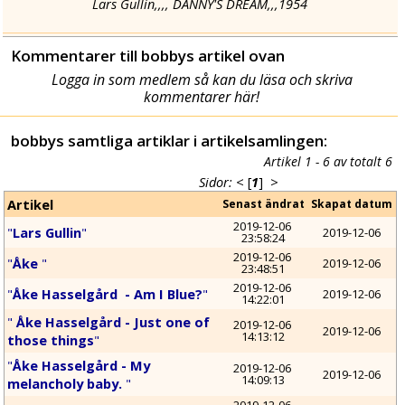
Lars Gullin,,,, DANNY'S DREAM,,,1954
Kommentarer till bobbys artikel ovan
Logga in som medlem så kan du läsa och skriva
kommentarer här!
bobbys samtliga artiklar i artikelsamlingen:
Artikel 1 - 6 av totalt 6
Sidor:
<
[
1
]
>
Artikel
Senast ändrat
Skapat datum
2019-12-06 
"
Lars Gullin
"
2019-12-06
23:58:24
2019-12-06 
"
Åke 
"
2019-12-06
23:48:51
2019-12-06 
"
Åke Hasselgård  - Am I Blue?
"
2019-12-06
14:22:01
"
 Åke Hasselgård - Just one of 
2019-12-06 
2019-12-06
14:13:12
those things
"
"
Åke Hasselgård - My 
2019-12-06 
2019-12-06
14:09:13
melancholy baby. 
"