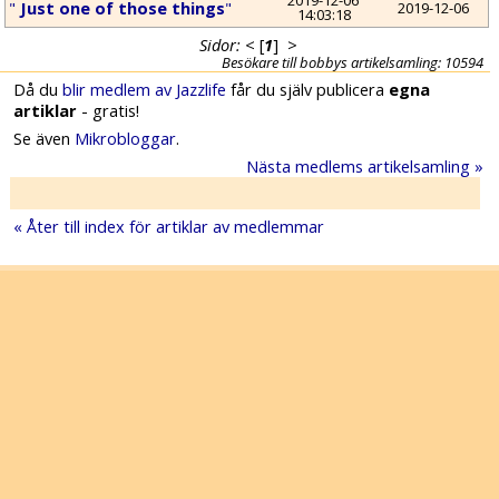
2019-12-06 
"
 Just one of those things
"
2019-12-06
14:03:18
Sidor:
<
[
1
]
>
Besökare till bobbys artikelsamling: 10594
Då du
blir medlem av Jazzlife
får du själv publicera
egna
artiklar
- gratis!
Se även
Mikrobloggar
.
Nästa medlems artikelsamling »
« Åter till index för artiklar av medlemmar