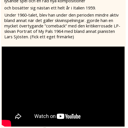
lysande spel och en rad nya kompositioner
och bosätter sig nästan ett helt år i Italien 1959.
Under 1960-talet, blev han under den perioden mindre aktiv
bland annat när det gäller skivinspelningar. gjorde han en
mycket övertygande ”comeback” med den kritikerrosade LP-
skivan Portrait of My Pals 1964 med bland annat pianisten
Lars Sjösten. (Fick ett eget frimärke)