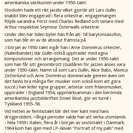
amerikanska västkusten under 1950-talet.
Stockolm hade ett rikt jazzliv vilket gjorde att Lars Gullin
snabbt blev engagerad i flera orkestrar, engagemangen
följde varandra. Först med Charles Redland och senare med
Arthur respektive Seymour Österwalls orkestrar.
Under den här tiden byter han från alt- till barytonsaxofon,
som han blir en av de absolut främsta på.
.I början av 1950-talet ingår han i Arne Domnérus orkester,
(Nalenbandet) där Gullin också uppträder med egna
kompositioner och arrangemang. Det är under 1950-talet
som han får sitt genombrott (Guldåren för jazzen anses vara
under 1950-talet. Namn så som Lars Gullin, Alice Babs, Monica
Zetterlund och Arne Domnérus dominerade genren även om
det fanns bra många fler musiker som också kom att göra
succé.) han leder egna grupper, arbetar som frilansmusiker,
uppträder i England 1954, uppmärksammas i den berömda
amerikanska jazztidskriften Down Beat, gör en turné i
Tyskland 1955–56.
Vid mitten av femtiotalet blir det mer känt med hans
drogproblem, i långa perioder valde han att verka utomlands
- hela 1959 i Italien, flera år i början av sextiotalet i Danmark.
1964 kom han igen med LP-skivan ”Portrait of my pals” med